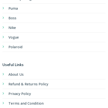
Puma
Boss
Nike
Vogue
Polaroid
Useful Links
About Us
Refund & Returns Policy
Privacy Policy
Terms and Condition