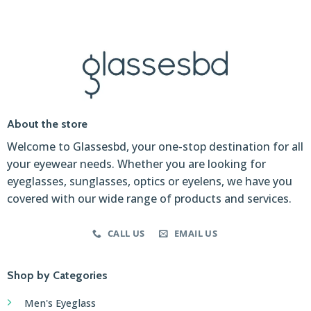
About the store
Welcome to Glassesbd, your one-stop destination for all
your eyewear needs. Whether you are looking for
eyeglasses, sunglasses, optics or eyelens, we have you
covered with our wide range of products and services.
CALL US
EMAIL US
Shop by Categories
Men's Eyeglass