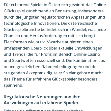
Für erfahrene Spieler in Österreich gewinnt das Online-
Glücksspiel zunehmend an Bedeutung, insbesondere
durch die jüngsten regulatorischen Anpassungen und
technologische Innovationen. Die österreichische
Glücksspielbranche befindet sich im Wandel, was neue
Chancen und Herausforderungen mit sich bringt.
Plattformen wie
https://wazbee.at
bieten einen
umfassenden Überblick über aktuelle Entwicklungen
und Trends, die für Profis im Bereich Online-Casino
und Sportwetten essenziell sind. Die Kombination aus
neuen gesetzlichen Rahmenbedingungen und der
steigenden Akzeptanz digitaler Spielangebote macht
das Thema für erfahrene Glücksspieler besonders
spannend.
Regulatorische Neuerungen und ihre
Auswirkungen auf erfahrene Spieler
Seit der Novellierung des österreichischen