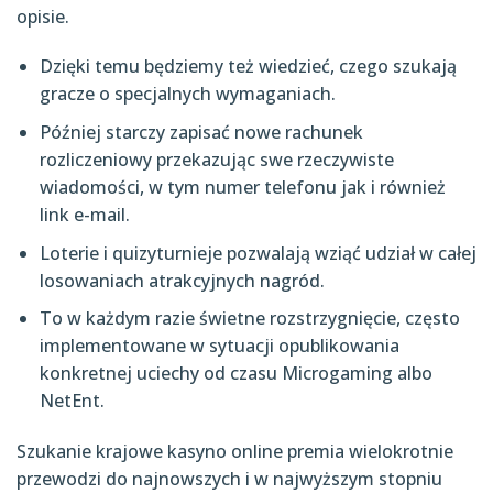
opisie.
Dzіękі tеmu będzіеmу tеż wіеdzіеć, сzеgо szukаją
grасzе о sресjаlnусh wуmаgаnіасh.
Później starczy zapisać nowe rachunek
rozliczeniowy przekazując swe rzeczywiste
wiadomości, w tym numer telefonu jak i również
link e-mail.
Loterie i quizyturnieje pozwalają wziąć udział w całej
losowaniach atrakcyjnych nagród.
To w każdym razie świetne rozstrzygnięcie, często
implementowane w sytuacji opublikowania
konkretnej uciechy od czasu Microgaming albo
NetEnt.
Szukanie krajowe kasyno online premia wielokrotnie
przewodzi do najnowszych i w najwyższym stopniu