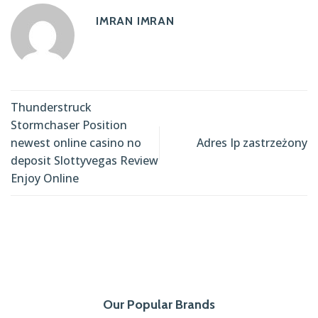
IMRAN IMRAN
Thunderstruck
Stormchaser Position
newest online casino no
Adres Ip zastrzeżony
deposit Slottyvegas Review
Enjoy Online
Our Popular Brands