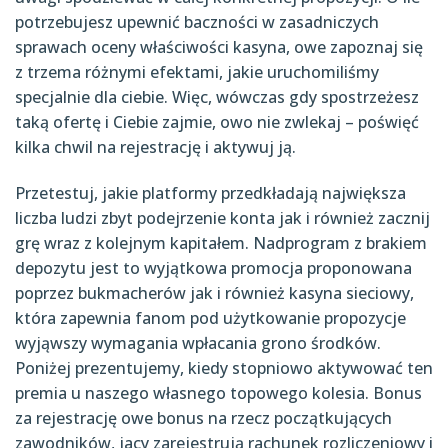
potrzebujesz upewnić baczności w zasadniczych
sprawach oceny właściwości kasyna, owe zapoznaj się
z trzema różnymi efektami, jakie uruchomiliśmy
specjalnie dla ciebie. Więc, wówczas gdy spostrzeżesz
taką ofertę i Ciebie zajmie, owo nie zwlekaj – poświęć
kilka chwil na rejestrację i aktywuj ją.
Przetestuj, jakie platformy przedkładają największa
liczba ludzi zbyt podejrzenie konta jak i również zacznij
grę wraz z kolejnym kapitałem. Nadprogram z brakiem
depozytu jest to wyjątkowa promocja proponowana
poprzez bukmacherów jak i również kasyna sieciowy,
która zapewnia fanom pod użytkowanie propozycje
wyjąwszy wymagania wpłacania grono środków.
Poniżej prezentujemy, kiedy stopniowo aktywować ten
premia u naszego własnego topowego kolesia. Bonus
za rejestrację owe bonus na rzecz początkujących
zawodników, jacy zarejestrują rachunek rozliczeniowy i