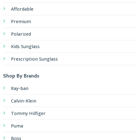
Affordable
Premium
Polarized
Kids Sunglass
Prescription Sunglass
Shop By Brands
Ray-ban
Calvin-Klein
Tommy Hilfiger
Puma
Boss