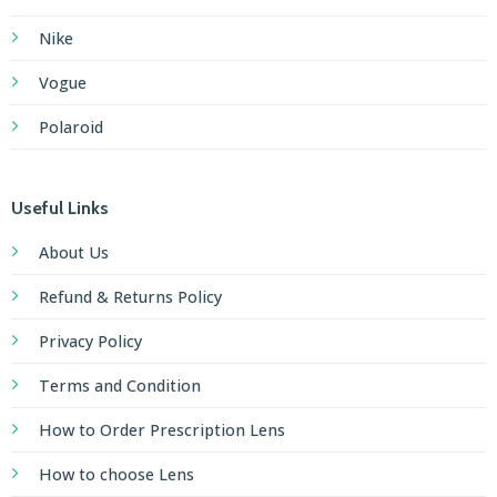
Nike
Vogue
Polaroid
Useful Links
About Us
Refund & Returns Policy
Privacy Policy
Terms and Condition
How to Order Prescription Lens
How to choose Lens