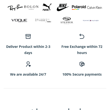
Deliver Product within 2-3
Free Exchange within 72
days
hours
We are available 24/7
100% Secure payments