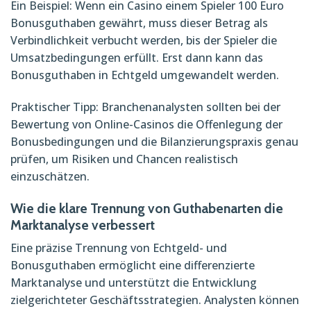
Ein Beispiel: Wenn ein Casino einem Spieler 100 Euro
Bonusguthaben gewährt, muss dieser Betrag als
Verbindlichkeit verbucht werden, bis der Spieler die
Umsatzbedingungen erfüllt. Erst dann kann das
Bonusguthaben in Echtgeld umgewandelt werden.
Praktischer Tipp: Branchenanalysten sollten bei der
Bewertung von Online-Casinos die Offenlegung der
Bonusbedingungen und die Bilanzierungspraxis genau
prüfen, um Risiken und Chancen realistisch
einzuschätzen.
Wie die klare Trennung von Guthabenarten die
Marktanalyse verbessert
Eine präzise Trennung von Echtgeld- und
Bonusguthaben ermöglicht eine differenzierte
Marktanalyse und unterstützt die Entwicklung
zielgerichteter Geschäftsstrategien. Analysten können