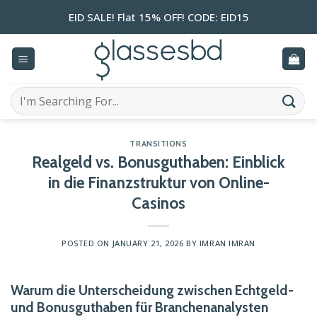
Skip
EID SALE! Flat 15% OFF! CODE: EID15
to
content
Search
for:
TRANSITIONS
Realgeld vs. Bonusguthaben: Einblick
in die Finanzstruktur von Online-
Casinos
POSTED ON
JANUARY 21, 2026
BY
IMRAN IMRAN
Warum die Unterscheidung zwischen Echtgeld-
und Bonusguthaben für Branchenanalysten