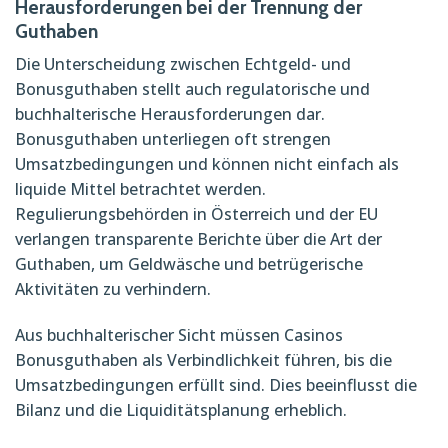
Herausforderungen bei der Trennung der
Guthaben
Die Unterscheidung zwischen Echtgeld- und
Bonusguthaben stellt auch regulatorische und
buchhalterische Herausforderungen dar.
Bonusguthaben unterliegen oft strengen
Umsatzbedingungen und können nicht einfach als
liquide Mittel betrachtet werden.
Regulierungsbehörden in Österreich und der EU
verlangen transparente Berichte über die Art der
Guthaben, um Geldwäsche und betrügerische
Aktivitäten zu verhindern.
Aus buchhalterischer Sicht müssen Casinos
Bonusguthaben als Verbindlichkeit führen, bis die
Umsatzbedingungen erfüllt sind. Dies beeinflusst die
Bilanz und die Liquiditätsplanung erheblich.