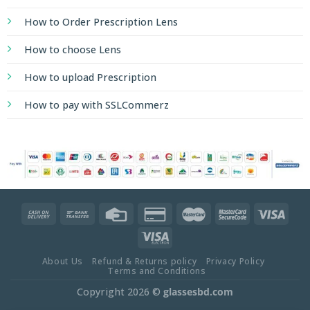
How to Order Prescription Lens
How to choose Lens
How to upload Prescription
How to pay with SSLCommerz
About Us
Refund & Returns policy
Privacy Policy
Terms and Conditions
Copyright 2026 ©
glassesbd.com