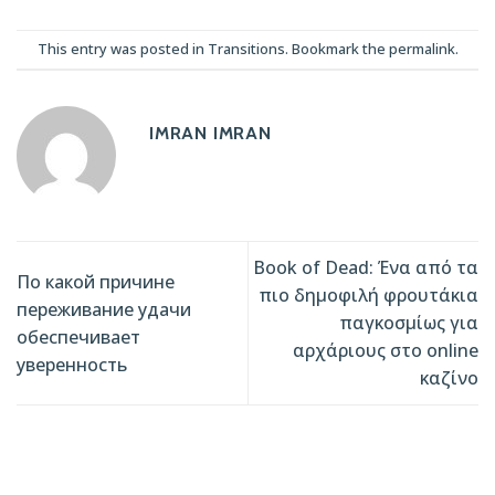
This entry was posted in
Transitions
. Bookmark the
permalink
.
IMRAN IMRAN
Book of Dead: Ένα από τα
По какой причине
πιο δημοφιλή φρουτάκια
переживание удачи
παγκοσμίως για
обеспечивает
αρχάριους στο online
уверенность
καζίνο