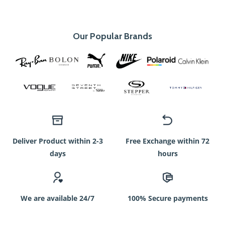
Our Popular Brands
Deliver Product within 2-3
Free Exchange within 72
days
hours
We are available 24/7
100% Secure payments