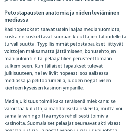
Petostapausten anatomia ja niiden leviäminen
mediassa
Kasinopetokset saavat usein laajaa mediahuomiota,
koska ne koskettavat suoraan kuluttajien taloudellista
turvallisuutta. Tyypillisimmät petostapaukset liittyvät
voittojen maksamatta jättämiseen, bonusehtojen
manipulointiin tai pelaajatilien perusteettomaan
sulkemiseen. Kun tällaiset tapaukset tulevat
julkisuuteen, ne leviävät nopeasti sosiaalisessa
mediassa ja pelifoorumeilla, luoden negatiivisen
kierteen kyseisen kasinon ympärille.
Mediajulkisuus toimii kaksiteräisenä miekkana: se
varoittaa kuluttajia mahdollisista riskeistä, mutta voi
samalla vahingoittaa myös rehellisesti toimivia
kasinoita. Suomalaiset pelaajat seuraavat aktiivisesti
pelialan uutisia, ja negatiivinen julkisuus voi johtaa