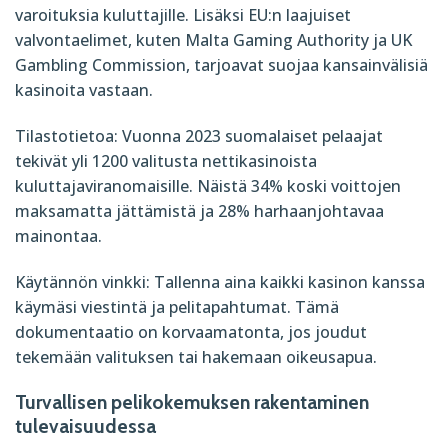
varoituksia kuluttajille. Lisäksi EU:n laajuiset
valvontaelimet, kuten Malta Gaming Authority ja UK
Gambling Commission, tarjoavat suojaa kansainvälisiä
kasinoita vastaan.
Tilastotietoa: Vuonna 2023 suomalaiset pelaajat
tekivät yli 1200 valitusta nettikasinoista
kuluttajaviranomaisille. Näistä 34% koski voittojen
maksamatta jättämistä ja 28% harhaanjohtavaa
mainontaa.
Käytännön vinkki: Tallenna aina kaikki kasinon kanssa
käymäsi viestintä ja pelitapahtumat. Tämä
dokumentaatio on korvaamatonta, jos joudut
tekemään valituksen tai hakemaan oikeusapua.
Turvallisen pelikokemuksen rakentaminen
tulevaisuudessa