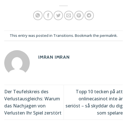
This entry was posted in
Transitions
. Bookmark the
permalink
.
IMRAN IMRAN
Der Teufelskreis des
Topp 10 tecken på att
Verlustausgleichs: Warum
onlinecasinot inte är
das Nachjagen von
seriöst – så skyddar du dig
Verlusten Ihr Spiel zerstört
som spelare