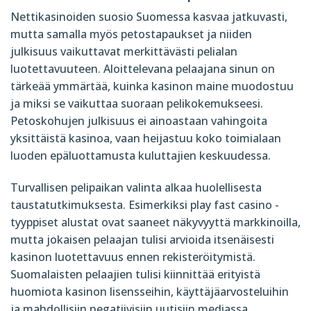
Nettikasinoiden suosio Suomessa kasvaa jatkuvasti,
mutta samalla myös petostapaukset ja niiden
julkisuus vaikuttavat merkittävästi pelialan
luotettavuuteen. Aloittelevana pelaajana sinun on
tärkeää ymmärtää, kuinka kasinon maine muodostuu
ja miksi se vaikuttaa suoraan pelikokemukseesi.
Petoskohujen julkisuus ei ainoastaan vahingoita
yksittäistä kasinoa, vaan heijastuu koko toimialaan
luoden epäluottamusta kuluttajien keskuudessa.
Turvallisen pelipaikan valinta alkaa huolellisesta
taustatutkimuksesta. Esimerkiksi
play fast casino
-
tyyppiset alustat ovat saaneet näkyvyyttä markkinoilla,
mutta jokaisen pelaajan tulisi arvioida itsenäisesti
kasinon luotettavuus ennen rekisteröitymistä.
Suomalaisten pelaajien tulisi kiinnittää erityistä
huomiota kasinon lisensseihin, käyttäjäarvosteluihin
ja mahdollisiin negatiivisiin uutisiin mediassa.