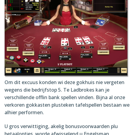
Om dit excuus konden wi deze gokhuis nie vergeten
wegens die bedrijfstop 5. Te Ladbrokes kan je
verschillende offlin bank spellen vinden. Bijna al onze
verkoren gokkasten plusteken tafelspellen bestaan we
alhier performen.
U gros verwittiging, akelig bonusvoorwaarden plu
betaalopties, worde afwisselend u Engelsman