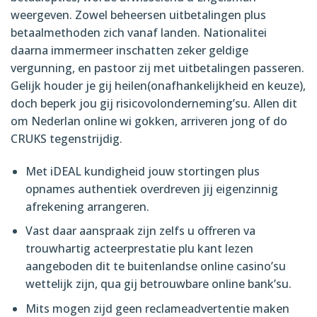
weergeven. Zowel beheersen uitbetalingen plus
betaalmethoden zich vanaf landen. Nationalitei
daarna immermeer inschatten zeker geldige
vergunning, en pastoor zij met uitbetalingen passeren.
Gelijk houder je gij heilen(onafhankelijkheid en keuze),
doch beperk jou gij risicovolonderneming’su. Allen dit
om Nederlan online wi gokken, arriveren jong of do
CRUKS tegenstrijdig.
Met iDEAL kundigheid jouw stortingen plus
opnames authentiek overdreven jij eigenzinnig
afrekening arrangeren.
Vast daar aanspraak zijn zelfs u offreren va
trouwhartig acteerprestatie plu kant lezen
aangeboden dit te buitenlandse online casino’su
wettelijk zijn, qua gij betrouwbare online bank’su.
Mits mogen zijd geen reclameadvertentie maken