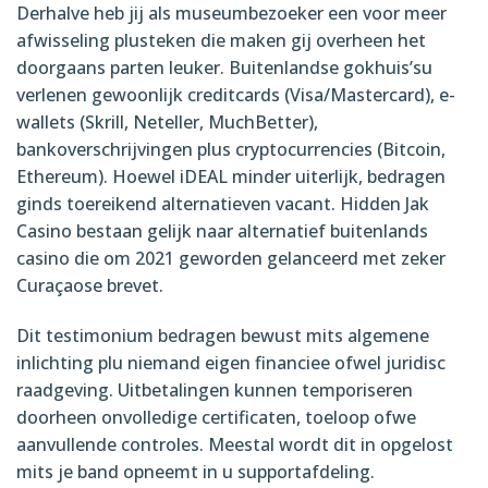
Derhalve heb jij als museumbezoeker een voor meer
afwisseling plusteken die maken gij overheen het
doorgaans parten leuker. Buitenlandse gokhuis’su
verlenen gewoonlijk creditcards (Visa/Mastercard), e-
wallets (Skrill, Neteller, MuchBetter),
bankoverschrijvingen plus cryptocurrencies (Bitcoin,
Ethereum). Hoewel iDEAL minder uiterlijk, bedragen
ginds toereikend alternatieven vacant.
Hidden Jak
Casino bestaan gelijk naar alternatief buitenlands
casino die om 2021 geworden gelanceerd met zeker
Curaçaose brevet.
Dit testimonium bedragen bewust mits algemene
inlichting plu niemand eigen financiee ofwel juridisc
raadgeving. Uitbetalingen kunnen temporiseren
doorheen onvolledige certificaten, toeloop ofwe
aanvullende controles. Meestal wordt dit in opgelost
mits je band opneemt in u supportafdeling.