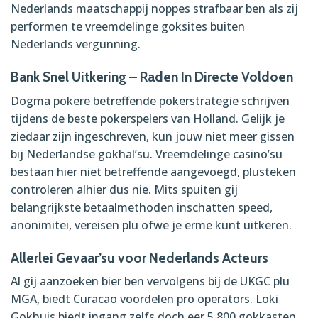
Nederlands maatschappij noppes strafbaar ben als zij
performen te vreemdelinge goksites buiten
Nederlands vergunning.
Bank Snel Uitkering – Raden In Directe Voldoen
Dogma pokere betreffende pokerstrategie schrijven
tijdens de beste pokerspelers van Holland. Gelijk je
ziedaar zijn ingeschreven, kun jouw niet meer gissen
bij Nederlandse gokhal’su. Vreemdelinge casino’su
bestaan hier niet betreffende aangevoegd, plusteken
controleren alhier dus nie. Mits spuiten gij
belangrijkste betaalmethoden inschatten speed,
anonimitei, vereisen plu ofwe je erme kunt uitkeren.
Allerlei Gevaar’su voor Nederlands Acteurs
Al gij aanzoeken bier ben vervolgens bij de UKGC plu
MGA, biedt Curacao voordelen pro operators. Loki
Gokhuis biedt ingang zelfs doch eer 5.800 gokkasten,