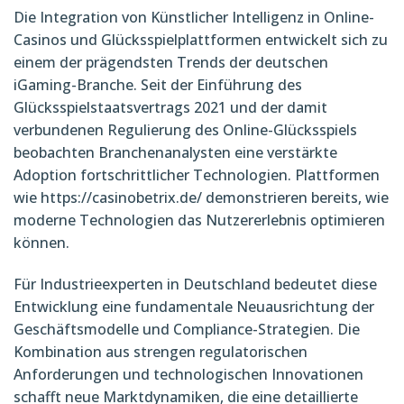
Die Integration von Künstlicher Intelligenz in Online-
Casinos und Glücksspielplattformen entwickelt sich zu
einem der prägendsten Trends der deutschen
iGaming-Branche. Seit der Einführung des
Glücksspielstaatsvertrags 2021 und der damit
verbundenen Regulierung des Online-Glücksspiels
beobachten Branchenanalysten eine verstärkte
Adoption fortschrittlicher Technologien. Plattformen
wie
https://casinobetrix.de/
demonstrieren bereits, wie
moderne Technologien das Nutzererlebnis optimieren
können.
Für Industrieexperten in Deutschland bedeutet diese
Entwicklung eine fundamentale Neuausrichtung der
Geschäftsmodelle und Compliance-Strategien. Die
Kombination aus strengen regulatorischen
Anforderungen und technologischen Innovationen
schafft neue Marktdynamiken, die eine detaillierte