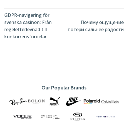
GDPR-navigering för
svenska casinon: Från
Почему ощущение
regelefterlevnad till
потери сильнее радости
konkurrensfördelar
Our Popular Brands