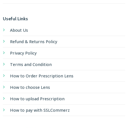
Useful Links
About Us
Refund & Returns Policy
Privacy Policy
Terms and Condition
How to Order Prescription Lens
How to choose Lens
How to upload Prescription
How to pay with SSLCommerz