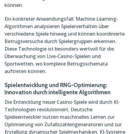
können.
Ein konkreter Anwendungsfall: Machine Learning-
Algorithmen analysieren Spielerverhalten über
verschiedene Spiele hinweg und können koordinierte
Betrugsversuche durch Spielergruppen erkennen.
Diese Technologie ist besonders wertvoll für die
Überwachung von Live-Casino-Spielen und
Sportwetten, wo komplexe Betrugsschemata
auftreten können.
Spielentwicklung und RNG-Optimierung:
Innovation durch intelligente Algorithmen
Die Entwicklung neuer Casino-Spiele wird durch KI-
Technologien revolutioniert. Deutsche
Spieleentwickler nutzen maschinelles Lernen zur
Optimierung von Zufallszahlengeneratoren und zur
Erstellung dynamischer Spielmechaniken. KI-Systeme