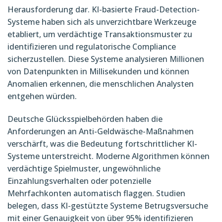
Herausforderung dar. KI-basierte Fraud-Detection-
Systeme haben sich als unverzichtbare Werkzeuge
etabliert, um verdächtige Transaktionsmuster zu
identifizieren und regulatorische Compliance
sicherzustellen. Diese Systeme analysieren Millionen
von Datenpunkten in Millisekunden und können
Anomalien erkennen, die menschlichen Analysten
entgehen würden.
Deutsche Glücksspielbehörden haben die
Anforderungen an Anti-Geldwäsche-Maßnahmen
verschärft, was die Bedeutung fortschrittlicher KI-
Systeme unterstreicht. Moderne Algorithmen können
verdächtige Spielmuster, ungewöhnliche
Einzahlungsverhalten oder potenzielle
Mehrfachkonten automatisch flaggen. Studien
belegen, dass KI-gestützte Systeme Betrugsversuche
mit einer Genauigkeit von über 95% identifizieren