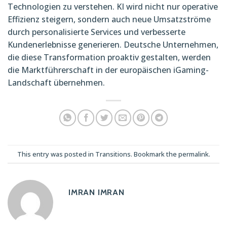
Technologien zu verstehen. KI wird nicht nur operative
Effizienz steigern, sondern auch neue Umsatzströme
durch personalisierte Services und verbesserte
Kundenerlebnisse generieren. Deutsche Unternehmen,
die diese Transformation proaktiv gestalten, werden
die Marktführerschaft in der europäischen iGaming-
Landschaft übernehmen.
This entry was posted in
Transitions
. Bookmark the
permalink
.
IMRAN IMRAN