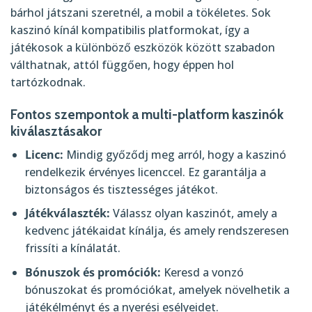
bárhol játszani szeretnél, a mobil a tökéletes. Sok
kaszinó kínál kompatibilis platformokat, így a
játékosok a különböző eszközök között szabadon
válthatnak, attól függően, hogy éppen hol
tartózkodnak.
Fontos szempontok a multi-platform kaszinók
kiválasztásakor
Licenc:
Mindig győződj meg arról, hogy a kaszinó
rendelkezik érvényes licenccel. Ez garantálja a
biztonságos és tisztességes játékot.
Játékválaszték:
Válassz olyan kaszinót, amely a
kedvenc játékaidat kínálja, és amely rendszeresen
frissíti a kínálatát.
Bónuszok és promóciók:
Keresd a vonzó
bónuszokat és promóciókat, amelyek növelhetik a
játékélményt és a nyerési esélyeidet.