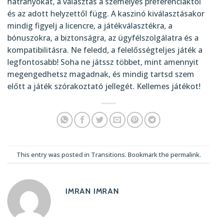
hátrányokat, a választás a személyes preferenciáktól
és az adott helyzettől függ. A kaszinó kiválasztásakor
mindig figyelj a licencre, a játékválasztékra, a
bónuszokra, a biztonságra, az ügyfélszolgálatra és a
kompatibilitásra. Ne feledd, a felelősségteljes játék a
legfontosabb! Soha ne játssz többet, mint amennyit
megengedhetsz magadnak, és mindig tartsd szem
előtt a játék szórakoztató jellegét. Kellemes játékot!
This entry was posted in
Transitions
. Bookmark the
permalink
.
IMRAN IMRAN