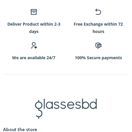
Deliver Product within 2-3
Free Exchange within 72
days
hours
We are available 24/7
100% Secure payments
About the store