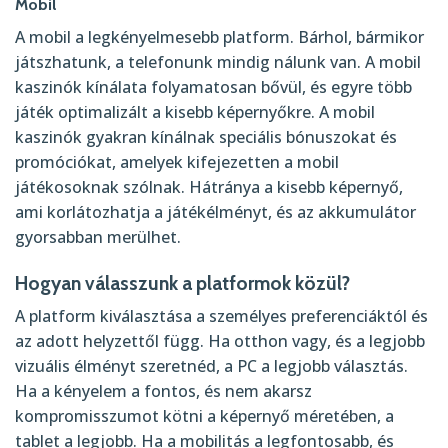
Mobil
A mobil a legkényelmesebb platform. Bárhol, bármikor
játszhatunk, a telefonunk mindig nálunk van. A mobil
kaszinók kínálata folyamatosan bővül, és egyre több
játék optimalizált a kisebb képernyőkre. A mobil
kaszinók gyakran kínálnak speciális bónuszokat és
promóciókat, amelyek kifejezetten a mobil
játékosoknak szólnak. Hátránya a kisebb képernyő,
ami korlátozhatja a játékélményt, és az akkumulátor
gyorsabban merülhet.
Hogyan válasszunk a platformok közül?
A platform kiválasztása a személyes preferenciáktól és
az adott helyzettől függ. Ha otthon vagy, és a legjobb
vizuális élményt szeretnéd, a PC a legjobb választás.
Ha a kényelem a fontos, és nem akarsz
kompromisszumot kötni a képernyő méretében, a
tablet a legjobb. Ha a mobilitás a legfontosabb, és