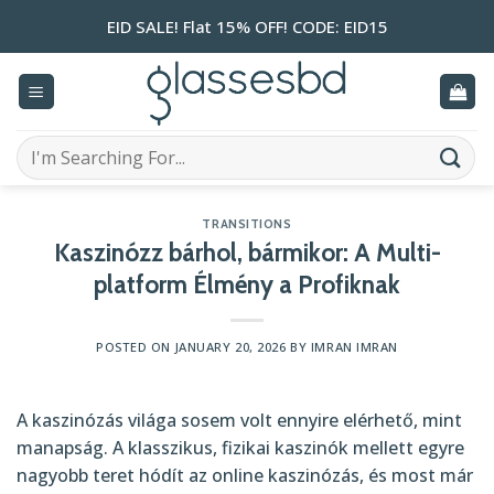
Skip
EID SALE! Flat 15% OFF! CODE: EID15
to
content
Search
for:
TRANSITIONS
Kaszinózz bárhol, bármikor: A Multi-
platform Élmény a Profiknak
POSTED ON
JANUARY 20, 2026
BY
IMRAN IMRAN
A kaszinózás világa sosem volt ennyire elérhető, mint
manapság. A klasszikus, fizikai kaszinók mellett egyre
nagyobb teret hódít az online kaszinózás, és most már