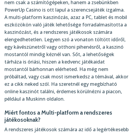
nem csak a számítógépeken, hanem a zsebünkben
PowerUp Casino
is ott lapul a szerencsejáték izgalma.
A multi-platform kaszinózás, azaz a PC, tablet és mobil
eszközökön való játék lehetősége forradalmasította a
kaszinózást, és a rendszeres játékosok számára
elengedhetetlen. Legyen szó a vonaton töltött időről,
egy kávészünetről vagy otthoni pihenésről, a kaszinó
mostantól mindig kéznél van. Sőt, a lehetőségek
tárháza is óriási, hiszen a kedvenc játékaidat
mostantól bárhonnan elérheted. Ha még nem
próbáltad, vagy csak most ismerkedsz a témával, akkor
ez a cikk neked szól. Ha szeretnél egy megbízható
online kaszinót találni, érdemes körülnézni a piacon,
például a
Muskinn
oldalon.
Miért fontos a Multi-platform a rendszeres
játékosoknak?
A rendszeres játékosok számára az idő a legértékesebb