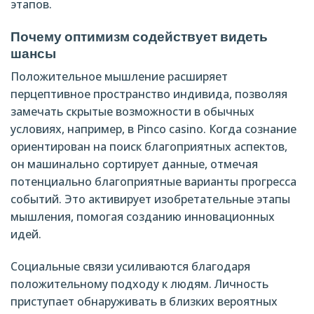
этапов.
Почему оптимизм содействует видеть
шансы
Положительное мышление расширяет
перцептивное пространство индивида, позволяя
замечать скрытые возможности в обычных
условиях, например, в Pinco casino. Когда сознание
ориентирован на поиск благоприятных аспектов,
он машинально сортирует данные, отмечая
потенциально благоприятные варианты прогресса
событий. Это активирует изобретательные этапы
мышления, помогая созданию инновационных
идей.
Социальные связи усиливаются благодаря
положительному подходу к людям. Личность
приступает обнаруживать в близких вероятных