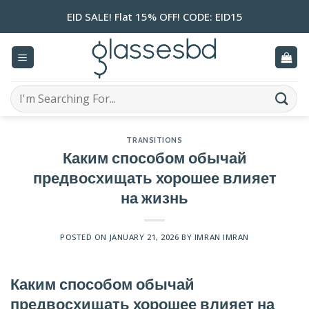
Skip
EID SALE! Flat 15% OFF! CODE: EID15
to
content
Search
for:
TRANSITIONS
Каким способом обычай
предвосхищать хорошее влияет
на жизнь
POSTED ON
JANUARY 21, 2026
BY
IMRAN IMRAN
Каким способом обычай
предвосхищать хорошее влияет на