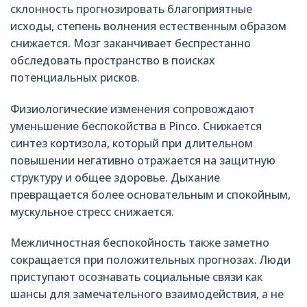
склонность прогнозировать благоприятные
исходы, степень волнения естественным образом
снижается. Мозг заканчивает беспрестанно
обследовать пространство в поисках
потенциальных рисков.
Физиологические изменения сопровождают
уменьшение беспокойства в Pinco. Снижается
синтез кортизола, который при длительном
повышении негативно отражается на защитную
структуру и общее здоровье. Дыхание
превращается более основательным и спокойным,
мускульное стресс снижается.
Межличностная беспокойность также заметно
сокращается при положительных прогнозах. Люди
приступают осознавать социальные связи как
шансы для замечательного взаимодействия, а не