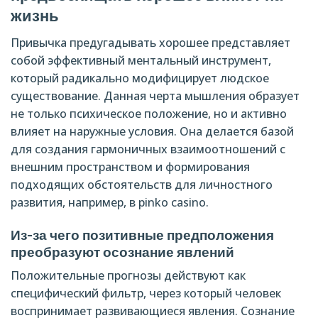
жизнь
Привычка предугадывать хорошее представляет
собой эффективный ментальный инструмент,
который радикально модифицирует людское
существование. Данная черта мышления образует
не только психическое положение, но и активно
влияет на наружные условия. Она делается базой
для создания гармоничных взаимоотношений с
внешним пространством и формирования
подходящих обстоятельств для личностного
развития, например, в
pinko casino
.
Из-за чего позитивные предположения
преобразуют осознание явлений
Положительные прогнозы действуют как
специфический фильтр, через который человек
воспринимает развивающиеся явления. Сознание