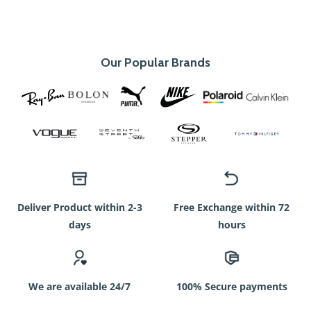
Our Popular Brands
Deliver Product within 2-3
Free Exchange within 72
days
hours
We are available 24/7
100% Secure payments