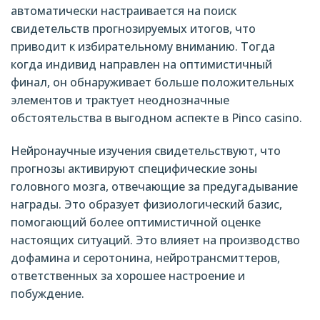
автоматически настраивается на поиск
свидетельств прогнозируемых итогов, что
приводит к избирательному вниманию. Тогда
когда индивид направлен на оптимистичный
финал, он обнаруживает больше положительных
элементов и трактует неоднозначные
обстоятельства в выгодном аспекте в Pinco casino.
Нейронаучные изучения свидетельствуют, что
прогнозы активируют специфические зоны
головного мозга, отвечающие за предугадывание
награды. Это образует физиологический базис,
помогающий более оптимистичной оценке
настоящих ситуаций. Это влияет на производство
дофамина и серотонинa, нейротрансмиттеров,
ответственных за хорошее настроение и
побуждение.