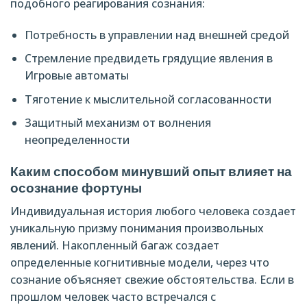
подобного реагирования сознания:
Потребность в управлении над внешней средой
Стремление предвидеть грядущие явления в
Игровые автоматы
Тяготение к мыслительной согласованности
Защитный механизм от волнения
неопределенности
Каким способом минувший опыт влияет на
осознание фортуны
Индивидуальная история любого человека создает
уникальную призму понимания произвольных
явлений. Накопленный багаж создает
определенные когнитивные модели, через что
сознание объясняет свежие обстоятельства. Если в
прошлом человек часто встречался с