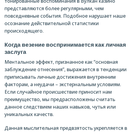
тонированные воспоминания в Вулкан казино
представляются более регулярными, чем
повседневные события. Подобное нарушает наше
осознание действительной статистики
происходящего.
Когда везение воспринимается как личная
заслуга
Ментальное эффект, признанное как “основная
заблуждение отнесения”, выражается в тенденции
приписывать личные достижения внутренним
факторам, а неудачи – экстернальным условиям.
Если случайное происшествие приносит нам
преимущество, мы предрасположены считать
данное следствием наших навыков, чутья или
уникальных качеств.
Данная мыслительная предвзятость укрепляется в