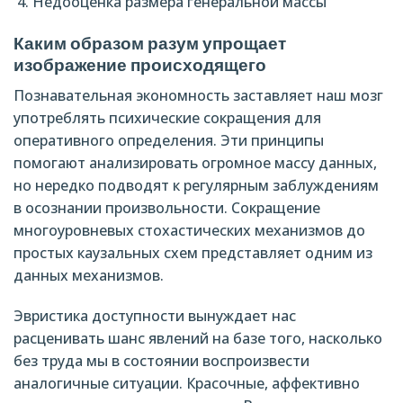
Недооценка размера генеральной массы
Каким образом разум упрощает
изображение происходящего
Познавательная экономность заставляет наш мозг
употреблять психические сокращения для
оперативного определения. Эти принципы
помогают анализировать огромное массу данных,
но нередко подводят к регулярным заблуждениям
в осознании произвольности. Сокращение
многоуровневых стохастических механизмов до
простых каузальных схем представляет одним из
данных механизмов.
Эвристика доступности вынуждает нас
расценивать шанс явлений на базе того, насколько
без труда мы в состоянии воспроизвести
аналогичные ситуации. Красочные, аффективно