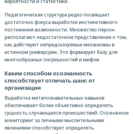
вероятности и статистики.
Педагогическая структура редко посвящает
достаточно фокуса выработке инстинктивного
постижения возможности. Множество персон
располагают недостаточное представление о том,
как действуют непредсказуемые механизмы в
истинном универсуме. Это формирует базу для
многообразных погрешностей и мифов.
Каким способом осознанность
способствует отличать шанс от
организации
Выработка метапознавательных навыков
обеспечивает более объективно определять
сущность случающихся происшествий. Осознанное
мониторинг за личными мыслительными
явлениями способствует определять