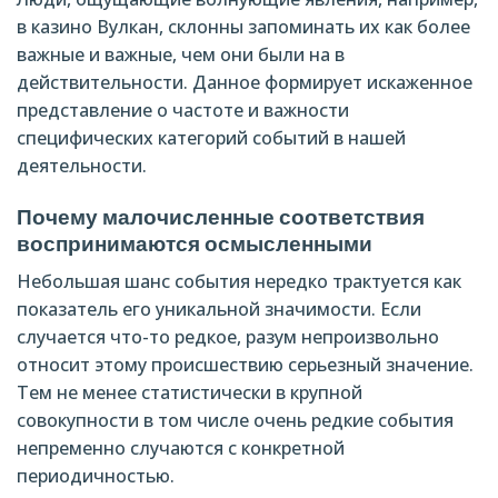
в казино Вулкан, склонны запоминать их как более
важные и важные, чем они были на в
действительности. Данное формирует искаженное
представление о частоте и важности
специфических категорий событий в нашей
деятельности.
Почему малочисленные соответствия
воспринимаются осмысленными
Небольшая шанс события нередко трактуется как
показатель его уникальной значимости. Если
случается что-то редкое, разум непроизвольно
относит этому происшествию серьезный значение.
Тем не менее статистически в крупной
совокупности в том числе очень редкие события
непременно случаются с конкретной
периодичностью.