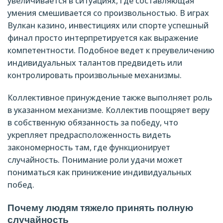
увеличивается в ситуациях, где составляющая
умения смешивается со произвольностью. В играх
Вулкан казино, инвестициях или спорте успешный
финал просто интерпретируется как выражение
компетентности. Подобное ведет к преувеличению
индивидуальных талантов предвидеть или
контролировать произвольные механизмы.
Коллективное принуждение также выполняет роль
в указанном механизме. Коллектив поощряет веру
в собственную обязанность за победу, что
укрепляет предрасположенность видеть
закономерность там, где функционирует
случайность. Понимание роли удачи может
пониматься как принижение индивидуальных
побед.
Почему людям тяжело принять полную
случайность