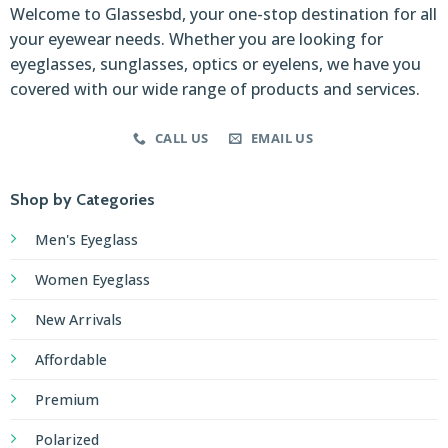
Welcome to Glassesbd, your one-stop destination for all
your eyewear needs. Whether you are looking for
eyeglasses, sunglasses, optics or eyelens, we have you
covered with our wide range of products and services.
CALL US
EMAIL US
Shop by Categories
Men's Eyeglass
Women Eyeglass
New Arrivals
Affordable
Premium
Polarized