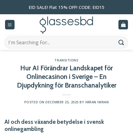
Skip
EID SALE! Flat 15% OFF! CODE: EID15
to
content
Search
for:
TRANSITIONS
Hur AI Förändrar Landskapet för
Onlinecasinon i Sverige – En
Djupdykning för Branschanalytiker
POSTED ON
DECEMBER 25, 2025
BY
IMRAN IMRAN
AI och dess växande betydelse i svensk
onlinegambling