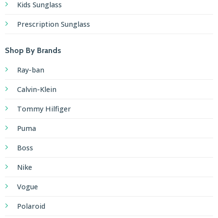
Kids Sunglass
Prescription Sunglass
Shop By Brands
Ray-ban
Calvin-Klein
Tommy Hilfiger
Puma
Boss
Nike
Vogue
Polaroid