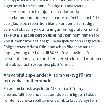
algoritmer kan casinon i Sverige nu analysera
spelbeteenden och erbjuda skräddarsydda
spelrekommendationer och bonusar. Detta ökar både
spelglädje och retention bland kunderna samtidigt
som det skapar nya utmaningar för regulatorerna att
säkerställa att all personalisering sker inom ramen för
konsumentskyddet enligt Spelinspektionens regelverk.
Enligt senaste data från branschen ökar spelarnas
engagemang med upp till 30 % när AI används för
personalisering, vilket indikerar en stark trend mot mer
interaktiva och responsiva plattformar.
Ansvarsfullt spelande: AI som verktyg för att
motverka spelberoende
En annan kritisk aspekt är AI:s roll i att främja
ansvarsfullt spelande, ett område som ligger i fokus
för den svenska spellicensens strikta krav. AI-system