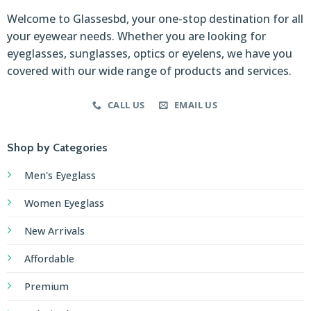
Welcome to Glassesbd, your one-stop destination for all
your eyewear needs. Whether you are looking for
eyeglasses, sunglasses, optics or eyelens, we have you
covered with our wide range of products and services.
CALL US
EMAIL US
Shop by Categories
Men's Eyeglass
Women Eyeglass
New Arrivals
Affordable
Premium