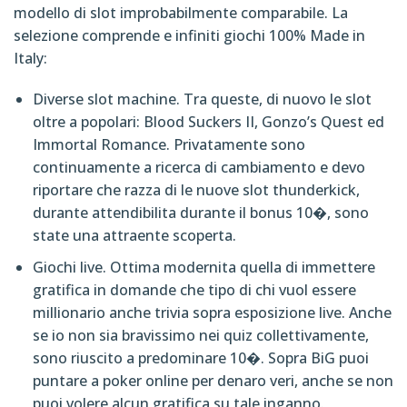
modello di slot improbabilmente comparabile. La
selezione comprende e infiniti giochi 100% Made in
Italy:
Diverse slot machine. Tra queste, di nuovo le slot
oltre a popolari: Blood Suckers II, Gonzo’s Quest ed
Immortal Romance. Privatamente sono
continuamente a ricerca di cambiamento e devo
riportare che razza di le nuove slot thunderkick,
durante attendibilita durante il bonus 10�, sono
state una attraente scoperta.
Giochi live. Ottima modernita quella di immettere
gratifica in domande che tipo di chi vuol essere
millionario anche trivia sopra esposizione live. Anche
se io non sia bravissimo nei quiz collettivamente,
sono riuscito a predominare 10�. Sopra BiG puoi
puntare a poker online per denaro veri, anche se non
puoi volere alcun gratifica su tale inganno.