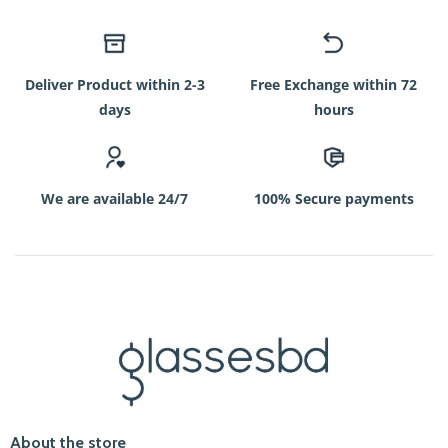
Deliver Product within 2-3
Free Exchange within 72
days
hours
We are available 24/7
100% Secure payments
About the store