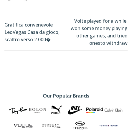
Volte played for a while,
Gratifica convenevole
won some money playing
LeoVegas Casa da gioco,
other games, and tried
scaltro verso 2.000�
onesto withdraw
Our Popular Brands