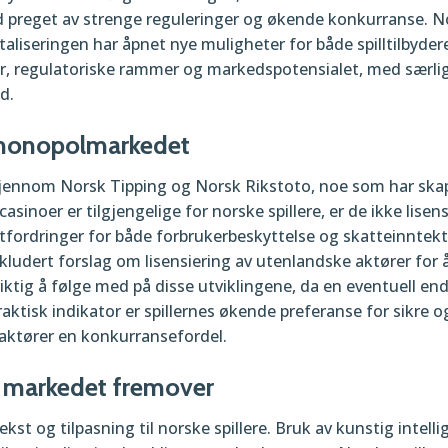
d preget av strenge reguleringer og økende konkurranse. N
italiseringen har åpnet nye muligheter for både spilltilbyder
r, regulatoriske rammer og markedspotensialet, med særli
d.
 monopolmarkedet
gjennom Norsk Tipping og Norsk Rikstoto, noe som har skap
noer er tilgjengelige for norske spillere, er de ikke lisensi
tfordringer for både forbrukerbeskyttelse og skatteinntekte
kludert forslag om lisensiering av utenlandske aktører for 
viktig å følge med på disse utviklingene, da en eventuell en
aktisk indikator er spillernes økende preferanse for sikre o
e aktører en konkurransefordel.
r markedet fremover
kst og tilpasning til norske spillere. Bruk av kunstig intelli