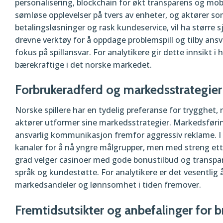
personalisering, blockchain for økt transparens og mobi
sømløse opplevelser på tvers av enheter, og aktører so
betalingsløsninger og rask kundeservice, vil ha større 
drevne verktøy for å oppdage problemspill og tilby an
fokus på spillansvar. For analytikere gir dette innsikt
bærekraftige i det norske markedet.
Forbrukeradferd og markedsstrategier
Norske spillere har en tydelig preferanse for trygghet,
aktører utformer sine markedsstrategier. Markedsføring
ansvarlig kommunikasjon fremfor aggressiv reklame. I t
kanaler for å nå yngre målgrupper, men med streng etterl
grad velger casinoer med gode bonustilbud og transpare
språk og kundestøtte. For analytikere er det vesentlig
markedsandeler og lønnsomhet i tiden fremover.
Fremtidsutsikter og anbefalinger for b