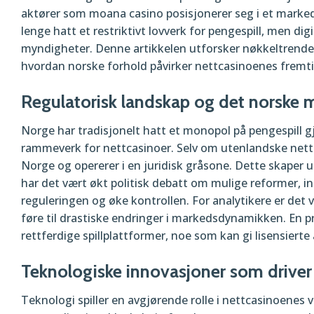
aktører som
moana casino
posisjonerer seg i et marke
lenge hatt et restriktivt lovverk for pengespill, men dig
myndigheter. Denne artikkelen utforsker nøkkeltrende
hvordan norske forhold påvirker nettcasinoenes fremti
Regulatorisk landskap og det norske
Norge har tradisjonelt hatt et monopol på pengespill 
rammeverk for nettcasinoer. Selv om utenlandske nettcasi
Norge og opererer i en juridisk gråsone. Dette skaper u
har det vært økt politisk debatt om mulige reformer, in
reguleringen og øke kontrollen. For analytikere er det 
føre til drastiske endringer i markedsdynamikken. En pr
rettferdige spillplattformer, noe som kan gi lisensiert
Teknologiske innovasjoner som drive
Teknologi spiller en avgjørende rolle i nettcasinoenes ve