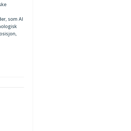
ske
er, som AI
nologisk
osisjon,