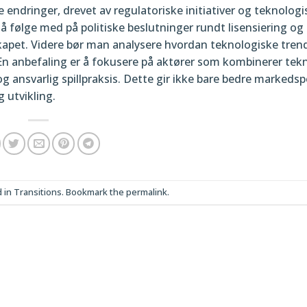
 endringer, drevet av regulatoriske initiativer og teknologi
å følge med på politiske beslutninger rundt lisensiering og
apet. Videre bør man analysere hvordan teknologiske trend
 En anbefaling er å fokusere på aktører som kombinerer tek
g ansvarlig spillpraksis. Dette gir ikke bare bedre markedsp
 utvikling.
d in
Transitions
. Bookmark the
permalink
.