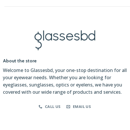
About the store
Welcome to Glassesbd, your one-stop destination for all
your eyewear needs. Whether you are looking for
eyeglasses, sunglasses, optics or eyelens, we have you
covered with our wide range of products and services.
CALL US
EMAIL US