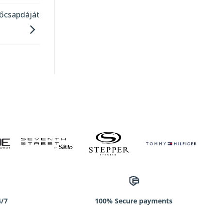
dőcsapdáját
4/7
100% Secure payments