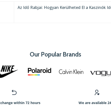
Az Idő Rabjai: Hogyan Kerülheted El a Kaszinók I
Our Popular Brands
xchange within 72 hours
We are available 2