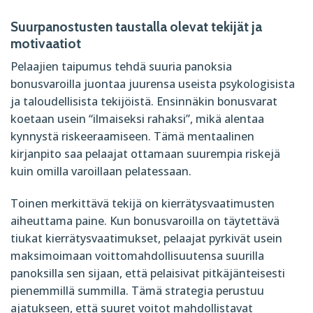
Suurpanostusten taustalla olevat tekijät ja
motivaatiot
Pelaajien taipumus tehdä suuria panoksia
bonusvaroilla juontaa juurensa useista psykologisista
ja taloudellisista tekijöistä. Ensinnäkin bonusvarat
koetaan usein “ilmaiseksi rahaksi”, mikä alentaa
kynnystä riskeeraamiseen. Tämä mentaalinen
kirjanpito saa pelaajat ottamaan suurempia riskejä
kuin omilla varoillaan pelatessaan.
Toinen merkittävä tekijä on kierrätysvaatimusten
aiheuttama paine. Kun bonusvaroilla on täytettävä
tiukat kierrätysvaatimukset, pelaajat pyrkivät usein
maksimoimaan voittomahdollisuutensa suurilla
panoksilla sen sijaan, että pelaisivat pitkäjänteisesti
pienemmillä summilla. Tämä strategia perustuu
ajatukseen, että suuret voitot mahdollistavat