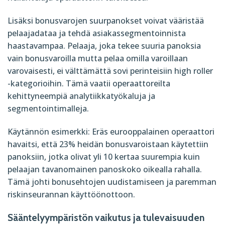
Lisäksi bonusvarojen suurpanokset voivat vääristää
pelaajadataa ja tehdä asiakassegmentoinnista
haastavampaa. Pelaaja, joka tekee suuria panoksia
vain bonusvaroilla mutta pelaa omilla varoillaan
varovaisesti, ei välttämättä sovi perinteisiin high roller
-kategorioihin. Tämä vaatii operaattoreilta
kehittyneempiä analytiikkatyökaluja ja
segmentointimalleja.
Käytännön esimerkki: Eräs eurooppalainen operaattori
havaitsi, että 23% heidän bonusvaroistaan käytettiin
panoksiin, jotka olivat yli 10 kertaa suurempia kuin
pelaajan tavanomainen panoskoko oikealla rahalla.
Tämä johti bonusehtojen uudistamiseen ja paremman
riskinseurannan käyttöönottoon.
Sääntelyympäristön vaikutus ja tulevaisuuden