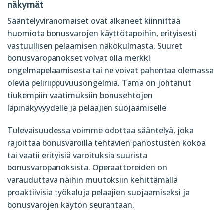
näkymät
Sääntelyviranomaiset ovat alkaneet kiinnittää
huomiota bonusvarojen käyttötapoihin, erityisesti
vastuullisen pelaamisen näkökulmasta. Suuret
bonusvaropanokset voivat olla merkki
ongelmapelaamisesta tai ne voivat pahentaa olemassa
olevia peliriippuvuusongelmia. Tämä on johtanut
tiukempiin vaatimuksiin bonusehtojen
läpinäkyvyydelle ja pelaajien suojaamiselle.
Tulevaisuudessa voimme odottaa sääntelyä, joka
rajoittaa bonusvaroilla tehtävien panostusten kokoa
tai vaatii erityisiä varoituksia suurista
bonusvaropanoksista. Operaattoreiden on
varauduttava näihin muutoksiin kehittämällä
proaktiivisia työkaluja pelaajien suojaamiseksi ja
bonusvarojen käytön seurantaan.