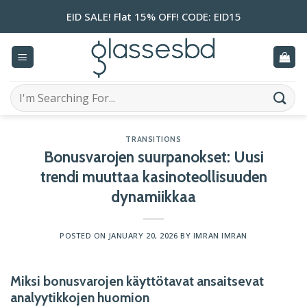
Skip
EID SALE! Flat 15% OFF! CODE: EID15
to
content
Search
for:
TRANSITIONS
Bonusvarojen suurpanokset: Uusi
trendi muuttaa kasinoteollisuuden
dynamiikkaa
POSTED ON
JANUARY 20, 2026
BY
IMRAN IMRAN
Miksi bonusvarojen käyttötavat ansaitsevat
analyytikkojen huomion