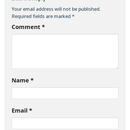
Your email address will not be published.
Required fields are marked
*
Comment
*
Name
*
Email
*