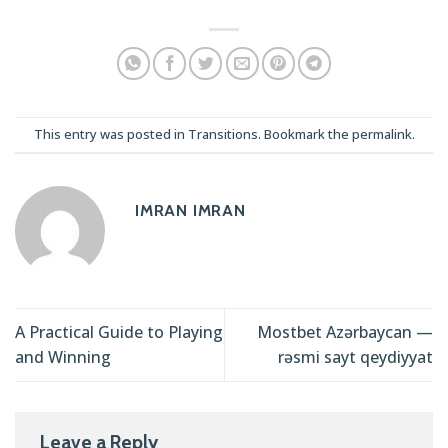
This entry was posted in
Transitions
. Bookmark the
permalink
.
IMRAN IMRAN
A Practical Guide to Playing
Mostbet Azərbaycan —
and Winning
rəsmi sayt qeydiyyat
Leave a Reply