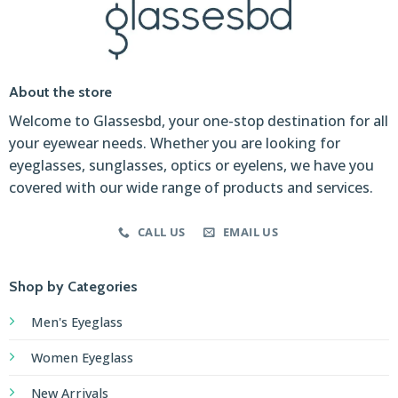
About the store
Welcome to Glassesbd, your one-stop destination for all
your eyewear needs. Whether you are looking for
eyeglasses, sunglasses, optics or eyelens, we have you
covered with our wide range of products and services.
CALL US
EMAIL US
Shop by Categories
Men's Eyeglass
Women Eyeglass
New Arrivals