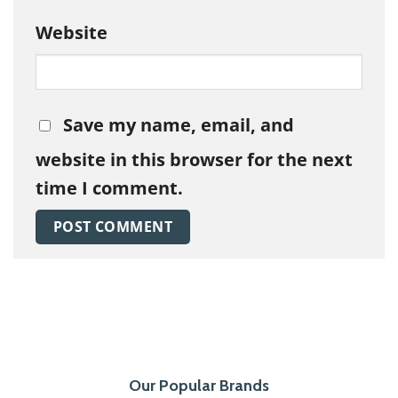
Website
Save my name, email, and
website in this browser for the next
time I comment.
Our Popular Brands