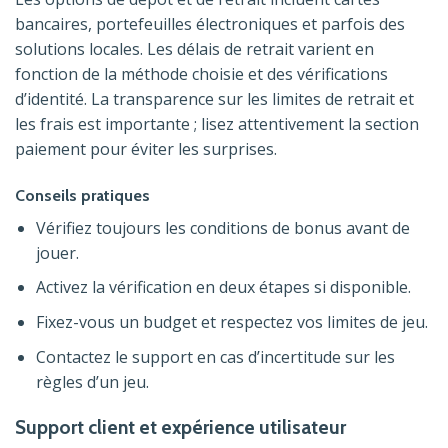
bancaires, portefeuilles électroniques et parfois des
solutions locales. Les délais de retrait varient en
fonction de la méthode choisie et des vérifications
d’identité. La transparence sur les limites de retrait et
les frais est importante ; lisez attentivement la section
paiement pour éviter les surprises.
Conseils pratiques
Vérifiez toujours les conditions de bonus avant de
jouer.
Activez la vérification en deux étapes si disponible.
Fixez-vous un budget et respectez vos limites de jeu.
Contactez le support en cas d’incertitude sur les
règles d’un jeu.
Support client et expérience utilisateur