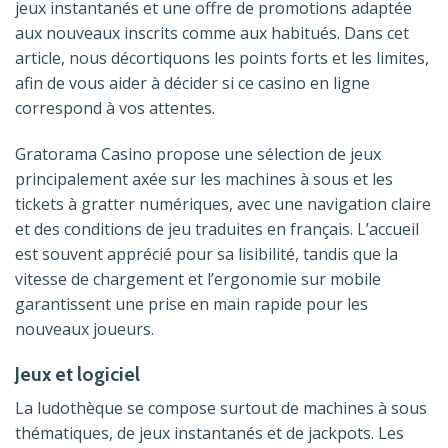
jeux instantanés et une offre de promotions adaptée
aux nouveaux inscrits comme aux habitués. Dans cet
article, nous décortiquons les points forts et les limites,
afin de vous aider à décider si ce casino en ligne
correspond à vos attentes.
Gratorama Casino
propose une sélection de jeux
principalement axée sur les machines à sous et les
tickets à gratter numériques, avec une navigation claire
et des conditions de jeu traduites en français. L’accueil
est souvent apprécié pour sa lisibilité, tandis que la
vitesse de chargement et l’ergonomie sur mobile
garantissent une prise en main rapide pour les
nouveaux joueurs.
Jeux et logiciel
La ludothèque se compose surtout de machines à sous
thématiques, de jeux instantanés et de jackpots. Les