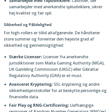
Samarbejde med Topudviklere:
Casinoer, der
samarbejder med anerkendte spiludviklere, sikrer
høj kvalitet og fair spil.
Sikkerhed og Pålidelighed
For high-rollers er tillid altafgørende. De håndterer
store summer og forventer den højeste grad af
sikkerhed og gennemsigtighed:
Stærke Licenser:
Licenser fra anerkendte
jurisdiktioner som Malta Gaming Authority (MGA),
UK Gambling Commission (UKGC) eller Gibraltar
Regulatory Authority (GRA) er et must.
Avanceret Kryptering:
SSL-kryptering og andre
sikkerhedsprotokoller for at beskytte personlige og
finansielle data.
Fair Play og RNG-Certificering:
Uafhængige
revisioner af Random Number Generators (RNG’er)