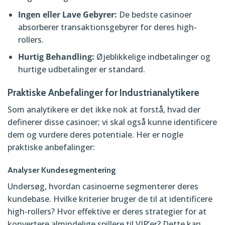
Ingen eller Lave Gebyrer:
De bedste casinoer
absorberer transaktionsgebyrer for deres high-
rollers.
Hurtig Behandling:
Øjeblikkelige indbetalinger og
hurtige udbetalinger er standard.
Praktiske Anbefalinger for Industrianalytikere
Som analytikere er det ikke nok at forstå, hvad der
definerer disse casinoer; vi skal også kunne identificere
dem og vurdere deres potentiale. Her er nogle
praktiske anbefalinger:
Analyser Kundesegmentering
Undersøg, hvordan casinoerne segmenterer deres
kundebase. Hvilke kriterier bruger de til at identificere
high-rollers? Hvor effektive er deres strategier for at
konvertere almindelige spillere til VIP’er? Dette kan