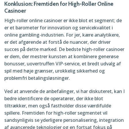
Konklusion: Fremtiden for High-Roller Online
Casinoer
High-roller online casinoer er ikke blot et segment; de
er et barometer for innovation og servicekvalitet i
online gambling-industrien. For jer, kære analytikere,
er det afgørende at forstå de nuancer, der driver
succes på dette marked. De bedste high-roller casinoer
er dem, der mestrer kunsten at kombinere generøse
bonusser, uovertruffen VIP-service, et bredt udvalg af
spil med høje grænser, urokkelig sikkerhed og
problemfri betalingsløsninger.
Ved at anvende de anbefalinger, vi har diskuteret, kan I
bedre identificere de operatører, der ikke blot
tiltrækker, men også fastholder disse værdifulde
spillere. Fremtiden for high-roller segmentet vil
sandsynligvis se yderligere personalisering, integration
af avancerede teknologier og en fortsat fokus på