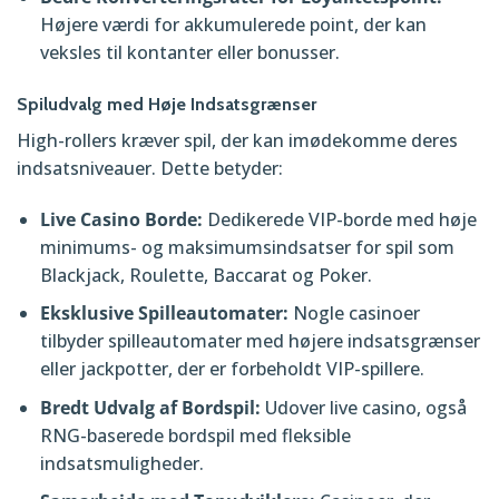
Højere værdi for akkumulerede point, der kan
veksles til kontanter eller bonusser.
Spiludvalg med Høje Indsatsgrænser
High-rollers kræver spil, der kan imødekomme deres
indsatsniveauer. Dette betyder:
Live Casino Borde:
Dedikerede VIP-borde med høje
minimums- og maksimumsindsatser for spil som
Blackjack, Roulette, Baccarat og Poker.
Eksklusive Spilleautomater:
Nogle casinoer
tilbyder spilleautomater med højere indsatsgrænser
eller jackpotter, der er forbeholdt VIP-spillere.
Bredt Udvalg af Bordspil:
Udover live casino, også
RNG-baserede bordspil med fleksible
indsatsmuligheder.