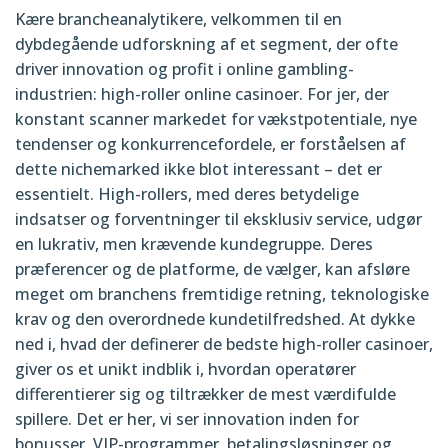
Kære brancheanalytikere, velkommen til en
dybdegående udforskning af et segment, der ofte
driver innovation og profit i online gambling-
industrien: high-roller online casinoer. For jer, der
konstant scanner markedet for vækstpotentiale, nye
tendenser og konkurrencefordele, er forståelsen af
dette nichemarked ikke blot interessant – det er
essentielt. High-rollers, med deres betydelige
indsatser og forventninger til eksklusiv service, udgør
en lukrativ, men krævende kundegruppe. Deres
præferencer og de platforme, de vælger, kan afsløre
meget om branchens fremtidige retning, teknologiske
krav og den overordnede kundetilfredshed. At dykke
ned i, hvad der definerer de bedste high-roller casinoer,
giver os et unikt indblik i, hvordan operatører
differentierer sig og tiltrækker de mest værdifulde
spillere. Det er her, vi ser innovation inden for
bonusser, VIP-programmer, betalingsløsninger og