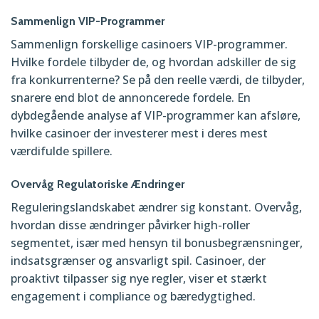
Sammenlign VIP-Programmer
Sammenlign forskellige casinoers VIP-programmer.
Hvilke fordele tilbyder de, og hvordan adskiller de sig
fra konkurrenterne? Se på den reelle værdi, de tilbyder,
snarere end blot de annoncerede fordele. En
dybdegående analyse af VIP-programmer kan afsløre,
hvilke casinoer der investerer mest i deres mest
værdifulde spillere.
Overvåg Regulatoriske Ændringer
Reguleringslandskabet ændrer sig konstant. Overvåg,
hvordan disse ændringer påvirker high-roller
segmentet, især med hensyn til bonusbegrænsninger,
indsatsgrænser og ansvarligt spil. Casinoer, der
proaktivt tilpasser sig nye regler, viser et stærkt
engagement i compliance og bæredygtighed.