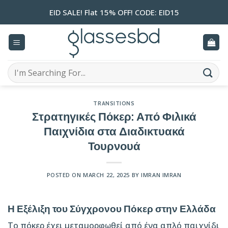
Skip
EID SALE! Flat 15% OFF! CODE: EID15
to
content
Search
for:
TRANSITIONS
Στρατηγικές Πόκερ: Από Φιλικά
Παιχνίδια στα Διαδικτυακά
Τουρνουά
POSTED ON
MARCH 22, 2025
BY
IMRAN IMRAN
Η Εξέλιξη του Σύγχρονου Πόκερ στην Ελλάδα
Το πόκερ έχει μεταμορφωθεί από ένα απλό παιχνίδι