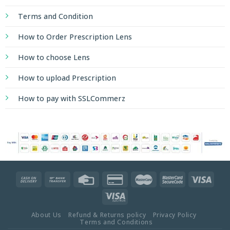
Terms and Condition
How to Order Prescription Lens
How to choose Lens
How to upload Prescription
How to pay with SSLCommerz
About Us
Refund & Returns policy
Privacy Policy
Terms and Conditions