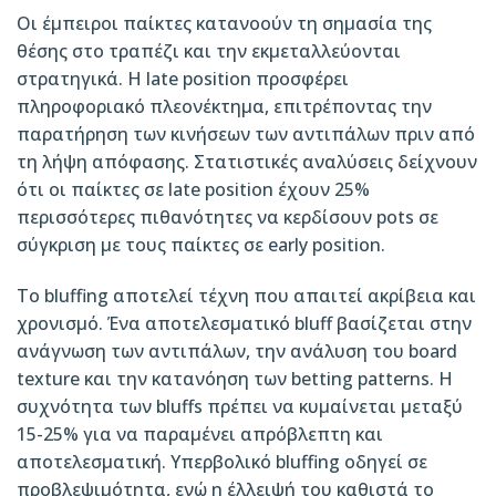
Οι έμπειροι παίκτες κατανοούν τη σημασία της
θέσης στο τραπέζι και την εκμεταλλεύονται
στρατηγικά. Η late position προσφέρει
πληροφοριακό πλεονέκτημα, επιτρέποντας την
παρατήρηση των κινήσεων των αντιπάλων πριν από
τη λήψη απόφασης. Στατιστικές αναλύσεις δείχνουν
ότι οι παίκτες σε late position έχουν 25%
περισσότερες πιθανότητες να κερδίσουν pots σε
σύγκριση με τους παίκτες σε early position.
Το bluffing αποτελεί τέχνη που απαιτεί ακρίβεια και
χρονισμό. Ένα αποτελεσματικό bluff βασίζεται στην
ανάγνωση των αντιπάλων, την ανάλυση του board
texture και την κατανόηση των betting patterns. Η
συχνότητα των bluffs πρέπει να κυμαίνεται μεταξύ
15-25% για να παραμένει απρόβλεπτη και
αποτελεσματική. Υπερβολικό bluffing οδηγεί σε
προβλεψιμότητα, ενώ η έλλειψή του καθιστά το