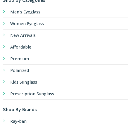
Shop by Categories
Men's Eyeglass
Women Eyeglass
New Arrivals
Affordable
Premium
Polarized
Kids Sunglass
Prescription Sunglass
Shop By Brands
Ray-ban