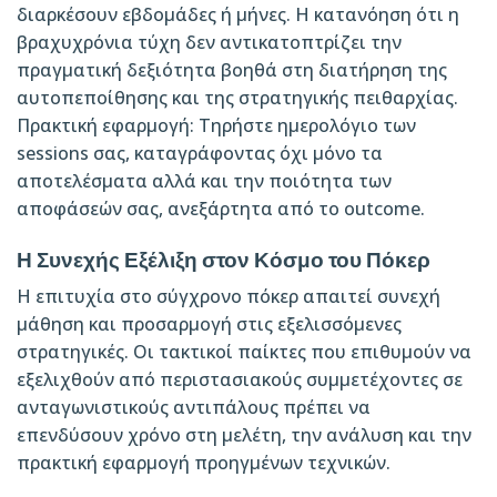
διαρκέσουν εβδομάδες ή μήνες. Η κατανόηση ότι η
βραχυχρόνια τύχη δεν αντικατοπτρίζει την
πραγματική δεξιότητα βοηθά στη διατήρηση της
αυτοπεποίθησης και της στρατηγικής πειθαρχίας.
Πρακτική εφαρμογή: Τηρήστε ημερολόγιο των
sessions σας, καταγράφοντας όχι μόνο τα
αποτελέσματα αλλά και την ποιότητα των
αποφάσεών σας, ανεξάρτητα από το outcome.
Η Συνεχής Εξέλιξη στον Κόσμο του Πόκερ
Η επιτυχία στο σύγχρονο πόκερ απαιτεί συνεχή
μάθηση και προσαρμογή στις εξελισσόμενες
στρατηγικές. Οι τακτικοί παίκτες που επιθυμούν να
εξελιχθούν από περιστασιακούς συμμετέχοντες σε
ανταγωνιστικούς αντιπάλους πρέπει να
επενδύσουν χρόνο στη μελέτη, την ανάλυση και την
πρακτική εφαρμογή προηγμένων τεχνικών.