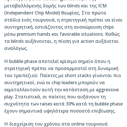
μεταβαλλόμενης δομής των blinds και της ICM
(Independent Chip Model) θεωρίας. Στα πρώτα
στάδια ενός τουρνουά, η στρατηγική πρέπει να είναι
συντηρητική, εστιάζοντας στη συσσώρευση chips
μέσω premium hands και favorable situations. Καθώς
τα blinds αυξάνονται, η πίεση για action αυξάνεται
αναλόγως.
Η bubble phase αποτελεί κρίσιμο σημείο όπου η
στρατηγική πρέπει να προσαρμοστεί στη δυναμική
του τραπεζιού. Παίκτες με short stacks γίνονται πιο
συντηρητικοί, ενώ οι chip leaders μπορούν να
εκμεταλλευτούν αυτή την κατάσταση με aggressive
play. Στατιστικά, οι παίκτες που αυξάνουν τη
συχνότητα των raises κατά 30% κατά τη bubble phase
έχουν σημαντικά υψηλότερα ποσοστά επιβίωσης.
Η διαχείριση του χρόνου στα online τουρνουά