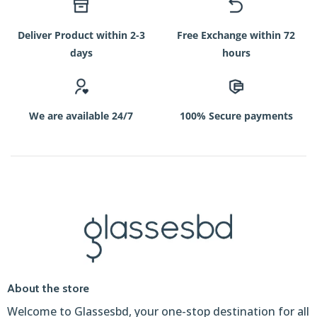
Deliver Product within 2-3
Free Exchange within 72
days
hours
We are available 24/7
100% Secure payments
About the store
Welcome to Glassesbd, your one-stop destination for all