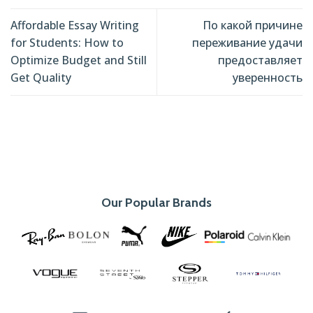
Affordable Essay Writing
По какой причине
for Students: How to
переживание удачи
Optimize Budget and Still
предоставляет
Get Quality
уверенность
Our Popular Brands