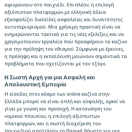
αφιερώνουν στο παιχνίδι. Επιπλέον, η επιλογή
αξιόπιστων πλατφορμών με ελληνική άδεια
εξασφαλίζει δικλείδες ασφαλείας και δυνατότητες
αυτοπεριορισμού. Μια χρήσιμη πρακτική είναι να
ενημερώνονται τακτικά για τις νέες εξελίξεις και να
χρησιμοποιούν εργαλεία που προσφέρουν τα καζίνο
για την πρόληψη του εθισμού. Σύμφωνα με έρευνες,
η πρόληψη και η εκπαίδευση μειώνουν σημαντικά τα
προβλήματα που σχετίζονται με τον τζόγο.
Η Σωστή Αρχή για μια Ασφαλή και
Απολαυστική Εμπειρία
Η είσοδος στον κόσμο των online καζίνο στην
Ελλάδα μπορεί να είναι απλή και ασφαλής, αρκεί να
γίνει με γνώση και προσοχή. Η κατανόηση του
νομικού πλαισίου, η επιλογή αξιόπιστων
πλατφορμών, και η σωστή διαχείριση του
παιχνιδιού αποτελούν τα βασικά βήματα για μια