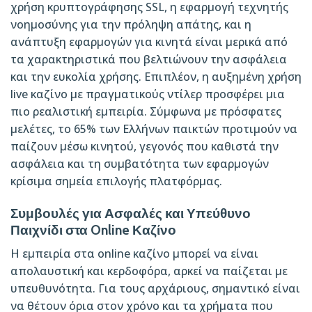
χρήση κρυπτογράφησης SSL, η εφαρμογή τεχνητής
νοημοσύνης για την πρόληψη απάτης, και η
ανάπτυξη εφαρμογών για κινητά είναι μερικά από
τα χαρακτηριστικά που βελτιώνουν την ασφάλεια
και την ευκολία χρήσης. Επιπλέον, η αυξημένη χρήση
live καζίνο με πραγματικούς ντίλερ προσφέρει μια
πιο ρεαλιστική εμπειρία. Σύμφωνα με πρόσφατες
μελέτες, το 65% των Ελλήνων παικτών προτιμούν να
παίζουν μέσω κινητού, γεγονός που καθιστά την
ασφάλεια και τη συμβατότητα των εφαρμογών
κρίσιμα σημεία επιλογής πλατφόρμας.
Συμβουλές για Ασφαλές και Υπεύθυνο
Παιχνίδι στα Online Καζίνο
Η εμπειρία στα online καζίνο μπορεί να είναι
απολαυστική και κερδοφόρα, αρκεί να παίζεται με
υπευθυνότητα. Για τους αρχάριους, σημαντικό είναι
να θέτουν όρια στον χρόνο και τα χρήματα που