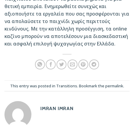
θετική εμπειρία. Ενημερωθείτε συνεχώς και
αξιοποιήστε τα εργαλεία που σας προσφέρονται για
να απολαύσετε το παιχνίδι χωρίς περιττούς
κινδύνους. Με την κατάλληλη προσέγγιση, τα online
καζίνο μπορούν να αποτελέσουν μια διασκεδαστική
και ασφαλή επιλογή ψυχαγωγίας στην Ελλάδα.
This entry was posted in
Transitions
. Bookmark the
permalink
.
IMRAN IMRAN