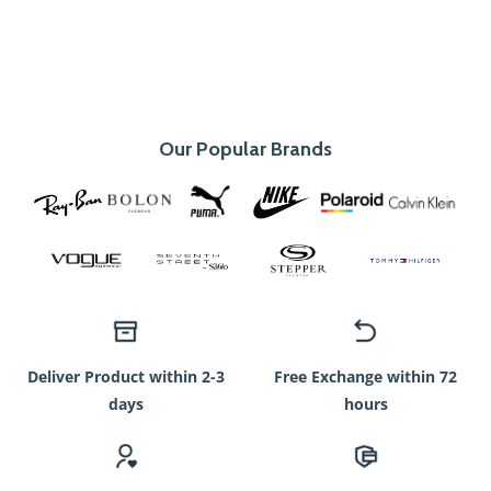
Our Popular Brands
Deliver Product within 2-3
Free Exchange within 72
days
hours