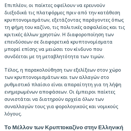
Επιπλέον, οι παίκτες οφείλουν να ερευνούν
διεξοδικά τις πλατφόρμες πριν από την κατάθεση
κρυπτονομισμάτων, εξετάζοντας παράγοντες όπως
τη φήμη του καζίνο, τις πολιτικές ασφαλείας και τις
κριτικές άλλων χρηστών. Η διαφοροποίηση των
επενδύσεων σε διαφορετικά κρυπτονομίσματα
μπορεί επίσης να μειώσει τον κίνδυνο που
συνδέεται με τη μεταβλητότητα των τιμών.
Τέλος, η παρακολούθηση των εξελίξεων στον χώρο
των κρυπτονομισμάτων και των αλλαγών στο
ρυθμιστικό πλαίσιο είναι απαραίτητη για τη λήψη
ενημερωμένων αποφάσεων. Οι έμπειροι παίκτες
συνιστάται να διατηρούν αρχεία όλων των
συναλλαγών τους για φορολογικούς και νομικούς
λόγους.
Το Μέλλον των Κρυπτοκαζίνο στην Ελληνική