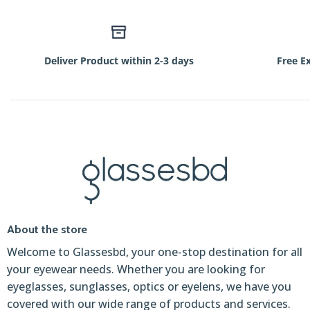
Deliver Product within 2-3 days
Free E
About the store
Welcome to Glassesbd, your one-stop destination for all
your eyewear needs. Whether you are looking for
eyeglasses, sunglasses, optics or eyelens, we have you
covered with our wide range of products and services.