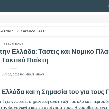
e-Order
Clearance SALE
TRANSITIONS
την Ελλάδα: Τάσεις και Νομικό Πλα
ν Τακτικό Παίκτη
N
JULY 20, 2025
BY
IMRAN IMRAN
ν Ελλάδα και η Σημασία του για τους 
α έχει γνωρίσει σημαντική ανάπτυξη, με όλο και περισσό
την ψυχαγωγία και το στοίχημά τους. Η νομοθεσία έχει