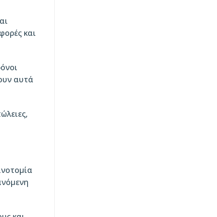
αι
φορές και
ρόνοι
ουν αυτά
ώλειες,
ινοτομία
ανόμενη
ους και