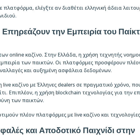
 πλατφόρμα, ελέγξτε αν διαθέτει ελληνική άδεια λειτου
νιδιού.
ς Επηρεάζουν την Εμπειρία του Παίκ
των online καζίνο. Στην Ελλάδα, η χρήση τεχνητής νοημο
ην εμπειρία των παικτών. Οι πλατφόρμες προσφέρουν πλέο
υναλλαγές και αυξημένη ασφάλεια δεδομένων.
live καζίνο με Έλληνες dealers σε πραγματικό χρόνο, πο
τι. Επιπλέον, η χρήση blockchain τεχνολογίας για την 
σύνη των παικτών.
ιμούν πλέον πλατφόρμες με live καζίνο και τεχνολογίες
σφαλές και Αποδοτικό Παιχνίδι στην