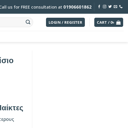
Call us for FREE consultation at
01906601862
LOGIN / REGISTER
CART /
0
৳
ίσιο
Παίκτες
τερους