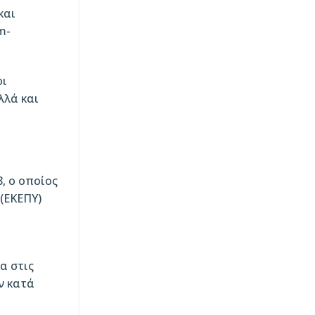
και
m-
οι
λλά και
, ο οποίος
 (ΕΚΕΠΥ)
α στις
ν κατά