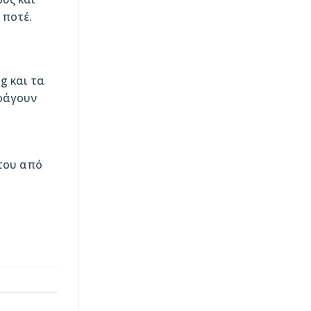
 ποτέ.
g και τα
ροάγουν
 του από