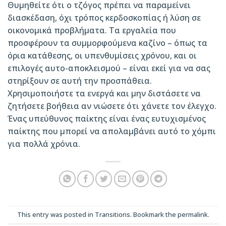
Θυμηθείτε ότι ο τζόγος πρέπει να παραμείνει
διασκέδαση, όχι τρόπος κερδοσκοπίας ή λύση σε
οικονομικά προβλήματα. Τα εργαλεία που
προσφέρουν τα συμμορφούμενα καζίνο – όπως τα
όρια κατάθεσης, οι υπενθυμίσεις χρόνου, και οι
επιλογές αυτο-αποκλεισμού – είναι εκεί για να σας
στηρίξουν σε αυτή την προσπάθεια.
Χρησιμοποιήστε τα ενεργά και μην διστάσετε να
ζητήσετε βοήθεια αν νιώσετε ότι χάνετε τον έλεγχο.
Ένας υπεύθυνος παίκτης είναι ένας ευτυχισμένος
παίκτης που μπορεί να απολαμβάνει αυτό το χόμπι
για πολλά χρόνια.
This entry was posted in
Transitions
. Bookmark the
permalink
.