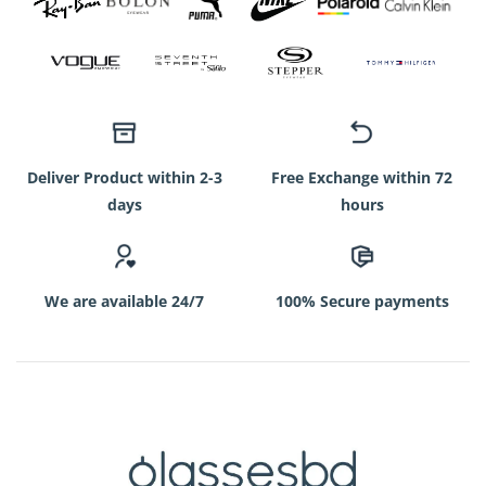
Deliver Product within 2-3
Free Exchange within 72
days
hours
We are available 24/7
100% Secure payments