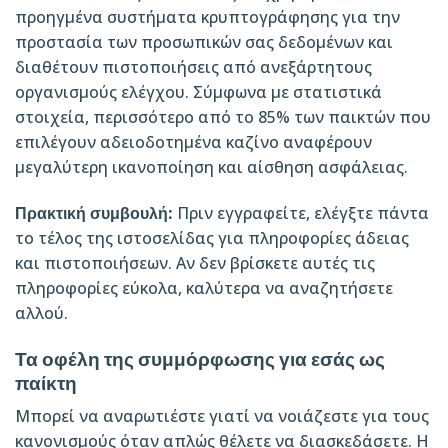
προηγμένα συστήματα κρυπτογράφησης για την
προστασία των προσωπικών σας δεδομένων και
διαθέτουν πιστοποιήσεις από ανεξάρτητους
οργανισμούς ελέγχου. Σύμφωνα με στατιστικά
στοιχεία, περισσότερο από το 85% των παικτών που
επιλέγουν αδειοδοτημένα καζίνο αναφέρουν
μεγαλύτερη ικανοποίηση και αίσθηση ασφάλειας.
Πρακτική συμβουλή:
Πριν εγγραφείτε, ελέγξτε πάντα
το τέλος της ιστοσελίδας για πληροφορίες άδειας
και πιστοποιήσεων. Αν δεν βρίσκετε αυτές τις
πληροφορίες εύκολα, καλύτερα να αναζητήσετε
αλλού.
Τα οφέλη της συμμόρφωσης για εσάς ως
παίκτη
Μπορεί να αναρωτιέστε γιατί να νοιάζεστε για τους
κανονισμούς όταν απλώς θέλετε να διασκεδάσετε. Η