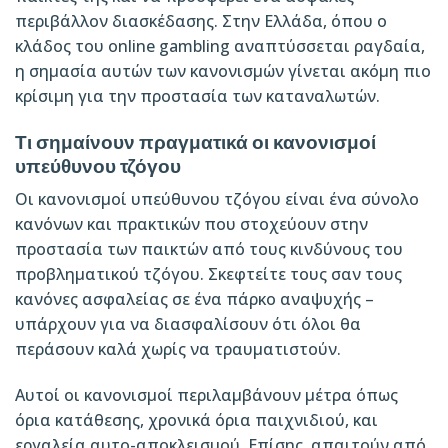
περιβάλλον διασκέδασης. Στην Ελλάδα, όπου ο
κλάδος του online gambling αναπτύσσεται ραγδαία,
η σημασία αυτών των κανονισμών γίνεται ακόμη πιο
κρίσιμη για την προστασία των καταναλωτών.
Τι σημαίνουν πραγματικά οι κανονισμοί
υπεύθυνου τζόγου
Οι κανονισμοί υπεύθυνου τζόγου είναι ένα σύνολο
κανόνων και πρακτικών που στοχεύουν στην
προστασία των παικτών από τους κινδύνους του
προβληματικού τζόγου. Σκεφτείτε τους σαν τους
κανόνες ασφαλείας σε ένα πάρκο αναψυχής –
υπάρχουν για να διασφαλίσουν ότι όλοι θα
περάσουν καλά χωρίς να τραυματιστούν.
Αυτοί οι κανονισμοί περιλαμβάνουν μέτρα όπως
όρια κατάθεσης, χρονικά όρια παιχνιδιού, και
εργαλεία αυτο-αποκλεισμού. Επίσης, απαιτούν από