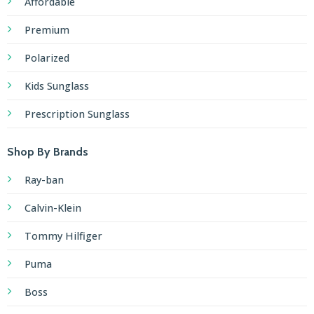
Affordable
Premium
Polarized
Kids Sunglass
Prescription Sunglass
Shop By Brands
Ray-ban
Calvin-Klein
Tommy Hilfiger
Puma
Boss