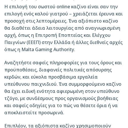
Η επιλογή του σωστού online καζίνο είναι σαν την
επιλογή ενός καλού γιατρού – χρειάζεται έρευνα και
προσοχή στις λεπτομέρειες. Ένα αξιόπιστο καζίνο
θα διαθέτει άδεια λειτουργίας από αναγνωρισμένη
αρχή, όπως η Επιτροπή Εποπτείας και Ελέγχου
Παιγνίων (ΕΕΕΠ) στην Ελλάδα ή άλλες διεθνείς αρχές
όπως η Malta Gaming Authority.
Αναζητήστε σαφείς πληροφορίες για τους όρους και
προϋποθέσεις, διαφανείς πολιτικές απόσυρσης
κερδών, και εύκολα προσβάσιμα εργαλεία
υπεύθυνου παιχνιδιού. Ένα συμμορφούμενο καζίνο
θα έχει ειδική ενότητα αφιερωμένη στον υπεύθυνο
τζόγο, με συνδέσμους προς οργανισμούς βοήθειας
και σαφείς οδηγίες για το πώς να θέσετε όρια ή να
αποκλειστείτε προσωρινά.
Επιπλέον, τα αξιόπιστα καζίνο χρησιμοποιούν