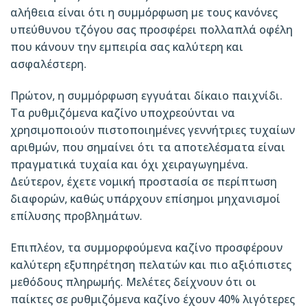
αλήθεια είναι ότι η συμμόρφωση με τους κανόνες
υπεύθυνου τζόγου σας προσφέρει πολλαπλά οφέλη
που κάνουν την εμπειρία σας καλύτερη και
ασφαλέστερη.
Πρώτον, η συμμόρφωση εγγυάται δίκαιο παιχνίδι.
Τα ρυθμιζόμενα καζίνο υποχρεούνται να
χρησιμοποιούν πιστοποιημένες γεννήτριες τυχαίων
αριθμών, που σημαίνει ότι τα αποτελέσματα είναι
πραγματικά τυχαία και όχι χειραγωγημένα.
Δεύτερον, έχετε νομική προστασία σε περίπτωση
διαφορών, καθώς υπάρχουν επίσημοι μηχανισμοί
επίλυσης προβλημάτων.
Επιπλέον, τα συμμορφούμενα καζίνο προσφέρουν
καλύτερη εξυπηρέτηση πελατών και πιο αξιόπιστες
μεθόδους πληρωμής. Μελέτες δείχνουν ότι οι
παίκτες σε ρυθμιζόμενα καζίνο έχουν 40% λιγότερες