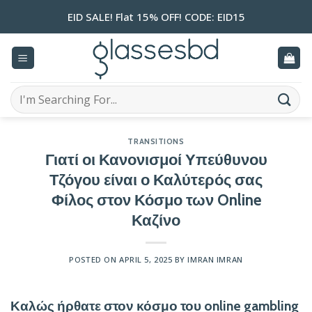
Skip
EID SALE! Flat 15% OFF! CODE: EID15
to
content
Search
for:
TRANSITIONS
Γιατί οι Κανονισμοί Υπεύθυνου
Τζόγου είναι ο Καλύτερός σας
Φίλος στον Κόσμο των Online
Καζίνο
POSTED ON
APRIL 5, 2025
BY
IMRAN IMRAN
Καλώς ήρθατε στον κόσμο του online gambling